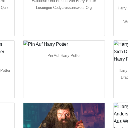
 An
Halbriese Und Freund Von Harry Potter
 Quiz
Losungen Codycrossanswers Org
Harry
Wu
Pin Auf Harry Potter
 Potter
Harry
Drac