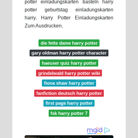
potter einladungskarten basteln harry
potter geburtstag einladungskarten
harry. Harry Potter Einladungskarten
Zum Ausdrucken.
die fette dame harry potter
gary oldman harry potter character
haeuser quiz harry potter
grindelwald harry potter wiki
fiona shaw harry potter
fanfiction deutsch harry potter
first page harry potter
fsk harry potter 7